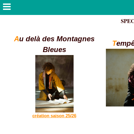
SPECTAC
A
u delà des Montagnes
T
empê
Bleues
créa
tion saison 25/26