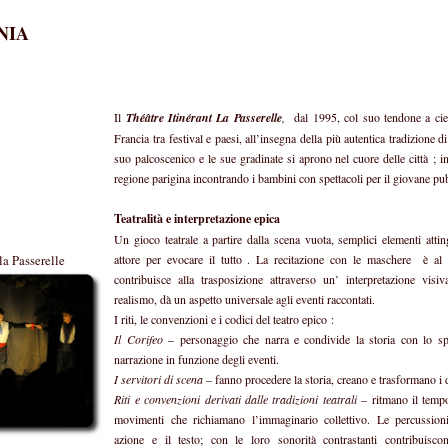
IA
Il
Théâtre Itinérant La Passerelle
,
dal 1995, col suo tendone a ciel
Francia tra festival e paesi, all’insegna della più autentica tradizione di 
suo palcoscenico e le sue gradinate si aprono nel cuore delle città ; i
regione parigina incontrando i bambini con spettacoli per il giovane pu
Teatralità e interpretazione epica
Un gioco teatrale a partire dalla scena vuota, semplici elementi atti
attore per evocare il tutto . La recitazione con le maschere è al 
contribuisce alla trasposizione attraverso un’ interpretazione vis
realismo, dà un aspetto universale agli eventi raccontati.
I riti, le convenzioni e i codici del teatro epico :
Il Corifeo
– personaggio che narra e condivide la storia con lo spe
narrazione in funzione degli eventi.
I servitori di scena
– fanno procedere la storia, creano e trasformano i 
Riti e convenzioni derivati dalle tradizioni teatrali
– ritmano il tempo 
movimenti che richiamano l’immaginario collettivo. Le percussion
azione e il testo; con le loro sonorità contrastanti contribuiscon