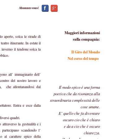
Abonnez-vous!
Maggiori informazioni
o aperto, solca le strade di
sulla compagnia:
teatro itinerante. In estate il
n inverno il tendone solca la
Il Giro del Mondo
bblico.
Nel corso del tempo
ngono all’ immaginario dell’
centro del nostro lavoro e
iva, che allontanandosi dal
Il modo epico è
una forma
poetica che da risonanza alla
straordinaria complessità delle
ttatore. Entra e esce dalla
cose umane.
E’ quello che fa diventare
diversi quadri.
oscuro cio che è chiaro
attraverso la gestualità e i
e da a cio che è oscuro
i partecipano scandendo l’
chiarezza.
o al carattere epico della